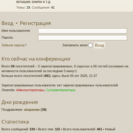
вспашке земли и.т.д.
Темы
:
19
,
Сообщения
:
41
Вход
•
Регистрация
Имя пользователя:
Пароль:
Забыли пароль?
Запомнить меня
Кто сейчас на конференции
Всего
56
посетителей :: 0 зарегистрированных, 0 скрытых и 56 гостей (основано на
активности пользователей за последние 5 минут)
Больше всего посетителей (
681
) здесь было 05 окт 2025, 21:37
Зарегистрированные пользователи: нет зарегистрированных пользователей
Легенда:
Администраторы
,
Супермодераторы
Дни рождения
Поздравляем:
ubapavaw
(39)
Статистика
Всего сообщений:
530
• Всего тем:
115
• Всего пользователей:
461
• Новый