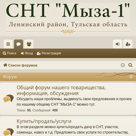
с
ор
ол
хо
ег
Поиск
Вход
Регистрация
ы
ум
ьз
д
ис
П
Список форумов
лк
ы
ов
тр
о
Форум
и
и
ат
ац
с
Общий форум нашего товарищества,
ел
ия
информация, обсуждения
к
и
Обсудить наши проблемы, выдвинуть свои предложения и прочее
по нашему общему СНТ "МЫЗА-1" можно тут.
Темы
:
96
,
Сообщения
:
488
Купить/продать/услуги
В этом разделе можно купить/продать дачу в СНТ, участок,
саженцы, навоз и.т.д. Предложить свои услуги по строительству,