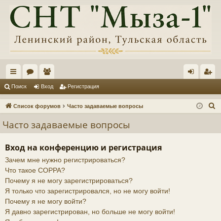
с
ор
ол
хо
ег
Поиск
Вход
Регистрация
ы
ум
ьз
д
ис
П
Список форумов
Часто задаваемые вопросы
лк
ы
ов
тр
о
Часто задаваемые вопросы
и
и
ат
ац
с
ел
ия
Вход на конференцию и регистрация
к
Зачем мне нужно регистрироваться?
и
Что такое COPPA?
Почему я не могу зарегистрироваться?
Я только что зарегистрировался, но не могу войти!
Почему я не могу войти?
Я давно зарегистрирован, но больше не могу войти!