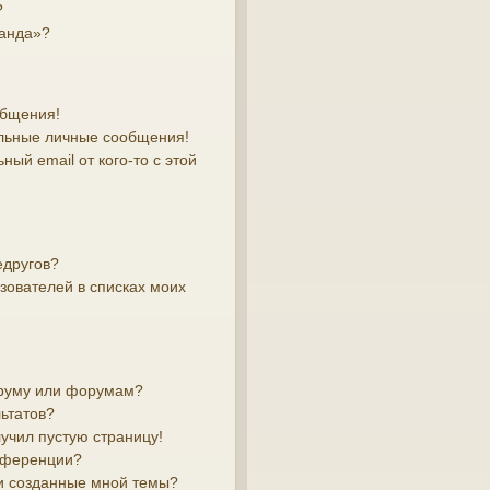
?
манда»?
общения!
льные личные сообщения!
ый email от кого-то с этой
едругов?
зователей в списках моих
оруму или форумам?
ьтатов?
лучил пустую страницу!
онференции?
и созданные мной темы?