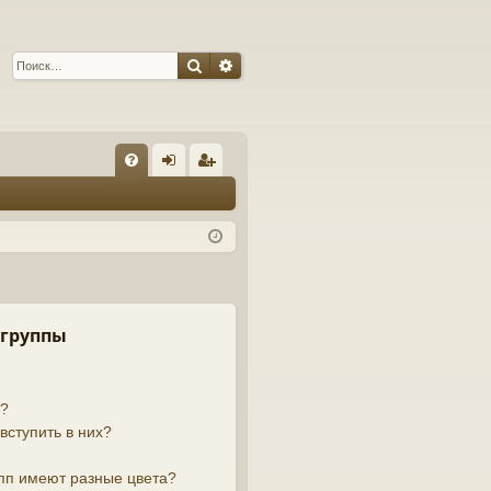
Поиск
Расширенный поиск
С
FA
хо
ег
Q
д
ис
тр
ац
ия
 группы
й?
вступить в них?
пп имеют разные цвета?