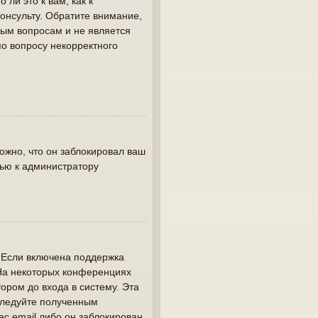
ли это к вам, как к
онсульту. Обратите внимание,
вым вопросам и не является
по вопросу некорректного
жно, что он заблокировал ваш
щью к администратору
. Если включена поддержка
 На некоторых конференциях
ором до входа в систему. Эта
следуйте полученным
ес email либо он заблокирован