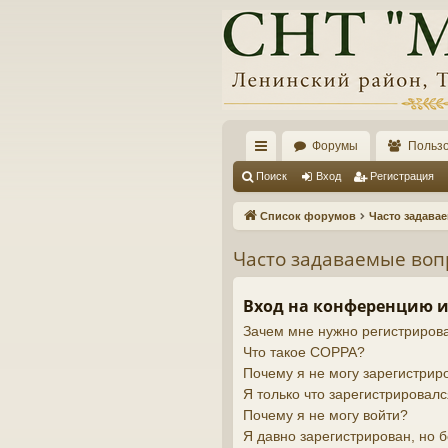
Форумы
Польз
с
Поиск
Вход
Регистрация
ы
Список форумов
Часто задава
лк
Часто задаваемые во
и
Вход на конференцию и
Зачем мне нужно регистриров
Что такое COPPA?
Почему я не могу зарегистрир
Я только что зарегистрировалс
Почему я не могу войти?
Я давно зарегистрирован, но б