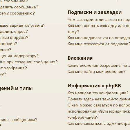
или сообщение?
 удалить сообщение?
Подписки и закладки
своему сообщению?
Чем закладки отличаются от по
льше вариантов ответа?
Как мне сделать закладку или 
удалить опрос?
тему?
торые форумы?
Как мне подписаться на опред
вложения?
Как мне отказаться от подписки
дение?
бщения модератору?
Вложения
ить» при создании сообщения?
Какие вложения разрешены на 
ет одобрения?
Как мне найти мои вложения?
му?
Информация о phpBB
щений и типы
Кто написал эту конференцию?
Почему здесь нет такой-то функ
С кем можно связаться по вопро
?
использования и/или юридически
конференцией?
ения к сообщениям?
Как мне связаться с администр
?