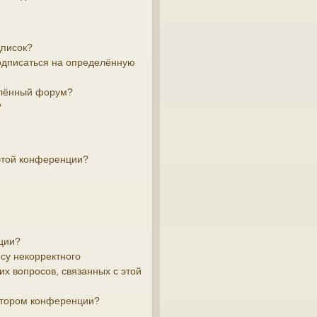
дписок?
подписаться на определённую
елённый форум?
?
этой конференции?
ции?
су некорректного
х вопросов, связанных с этой
атором конференции?