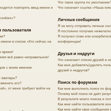
Что такое группа по умолчанию
ходится повторять ввод имени и
Что означает ссылка «Наша ко
cookies»?
Личные сообщения
Я не могу отправить личные со
 пользователя
Я постоянно получаю нежелате
ки?
Я получил спам или оскорбительн
 имени в списке «Кто сейчас на
конференции!
е время!
Друзья и недруги
ремя всё равно неправильное!
Что означают списки друзей и н
Как мне добавлять/удалять поль
дом с моим именем
друзей и недругов?
е аватары?
Поиск по форумам
изменить его?
il», от меня требуют войти на
Как мне выполнить поиск по ф
Почему мой поиск не даёт резул
В результате моего поиска я по
Как мне найти пользователя к
Как мне найти свои сообщения 