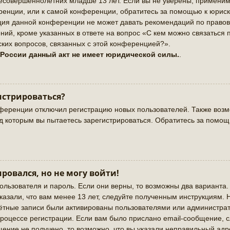
совершеннолетних младше 13 лет. Если вы не уверены, применимо 
енции, или к самой конференции, обратитесь за помощью к юриск
ация данной конференции не может давать рекомендаций по право
ий, кроме указанных в ответе на вопрос «С кем можно связаться 
ких вопросов, связанных с этой конференцией?».
 России данный акт не имеет юридической силы.
.
истрироваться?
ференции отключил регистрацию новых пользователей. Также возмо
од которым вы пытаетесь зарегистрироваться. Обратитесь за помо
ировался, но не могу войти!
ользователя и пароль. Если они верны, то возможны два варианта
казали, что вам менее 13 лет, следуйте полученным инструкциям.
чётные записи были активированы пользователями или администрат
роцессе регистрации. Если вам было прислано email-сообщение, 
щение не получено, то возможно, что вы указали неправильный адр