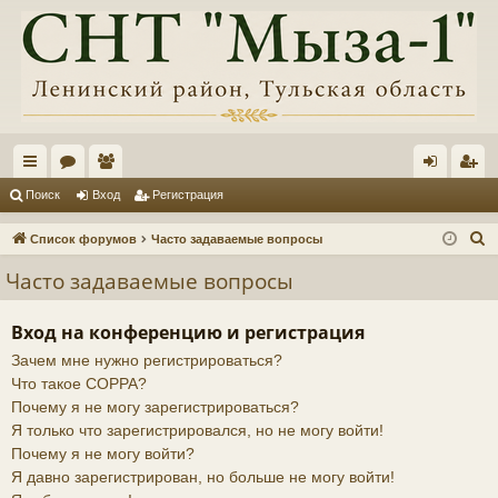
с
ор
ол
хо
ег
Поиск
Вход
Регистрация
ы
ум
ьз
д
ис
П
Список форумов
Часто задаваемые вопросы
лк
ы
ов
тр
о
Часто задаваемые вопросы
и
и
ат
ац
с
ел
ия
Вход на конференцию и регистрация
к
Зачем мне нужно регистрироваться?
и
Что такое COPPA?
Почему я не могу зарегистрироваться?
Я только что зарегистрировался, но не могу войти!
Почему я не могу войти?
Я давно зарегистрирован, но больше не могу войти!