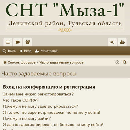
с
ор
ол
хо
ег
Поиск
Вход
Регистрация
ы
ум
ьз
д
ис
П
Список форумов
Часто задаваемые вопросы
лк
ы
ов
тр
о
Часто задаваемые вопросы
и
и
ат
ац
с
ел
ия
Вход на конференцию и регистрация
к
Зачем мне нужно регистрироваться?
и
Что такое COPPA?
Почему я не могу зарегистрироваться?
Я только что зарегистрировался, но не могу войти!
Почему я не могу войти?
Я давно зарегистрирован, но больше не могу войти!