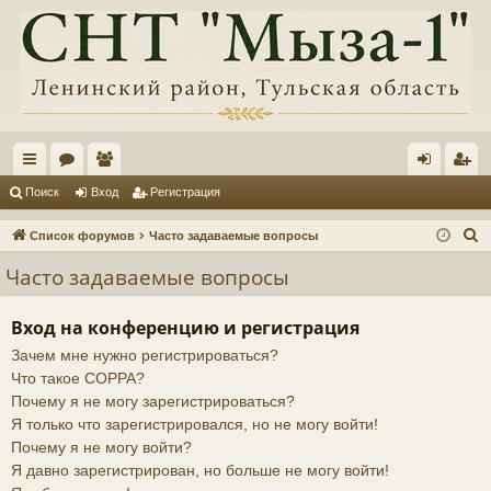
с
ор
ол
хо
ег
Поиск
Вход
Регистрация
ы
ум
ьз
д
ис
П
Список форумов
Часто задаваемые вопросы
лк
ы
ов
тр
о
Часто задаваемые вопросы
и
и
ат
ац
с
ел
ия
Вход на конференцию и регистрация
к
Зачем мне нужно регистрироваться?
и
Что такое COPPA?
Почему я не могу зарегистрироваться?
Я только что зарегистрировался, но не могу войти!
Почему я не могу войти?
Я давно зарегистрирован, но больше не могу войти!