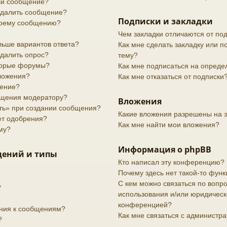
или сообщение?
 удалить сообщение?
Подписки и закладки
своему сообщению?
Чем закладки отличаются от по
льше вариантов ответа?
Как мне сделать закладку или 
удалить опрос?
тему?
торые форумы?
Как мне подписаться на опред
вложения?
Как мне отказаться от подписки
дение?
бщения модератору?
Вложения
ить» при создании сообщения?
Какие вложения разрешены на 
ет одобрения?
Как мне найти мои вложения?
му?
Информация о phpBB
щений и типы
Кто написал эту конференцию?
Почему здесь нет такой-то функ
С кем можно связаться по вопро
?
использования и/или юридически
конференцией?
ения к сообщениям?
Как мне связаться с администр
?