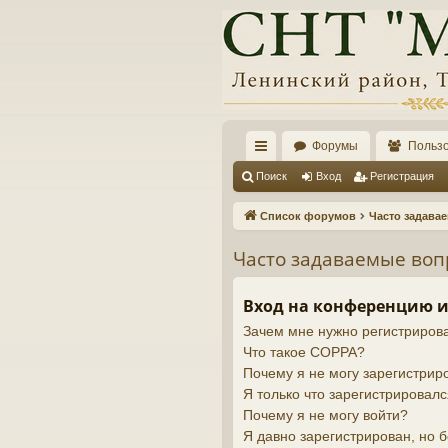
Форумы
Польз
с
Поиск
Вход
Регистрация
ы
Список форумов
Часто задава
лк
Часто задаваемые во
и
Вход на конференцию и
Зачем мне нужно регистриров
Что такое COPPA?
Почему я не могу зарегистрир
Я только что зарегистрировалс
Почему я не могу войти?
Я давно зарегистрирован, но б