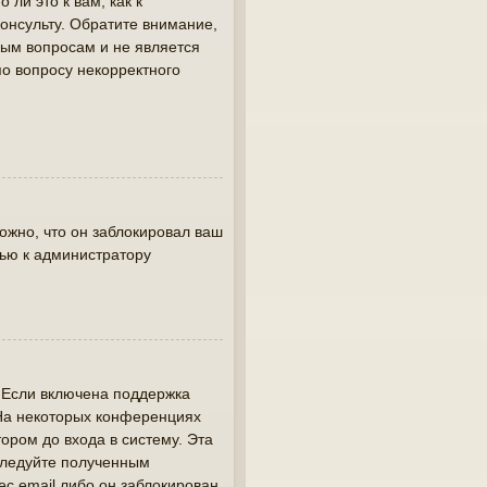
ли это к вам, как к
онсульту. Обратите внимание,
вым вопросам и не является
по вопросу некорректного
жно, что он заблокировал ваш
щью к администратору
. Если включена поддержка
 На некоторых конференциях
ором до входа в систему. Эта
следуйте полученным
ес email либо он заблокирован