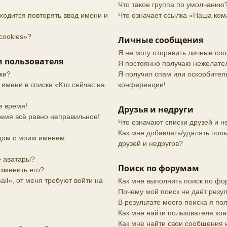
Что такое группа по умолчанию
ходится повторять ввод имени и
Что означает ссылка «Наша ко
cookies»?
Личные сообщения
Я не могу отправить личные со
 пользователя
Я постоянно получаю нежелате
ки?
Я получил спам или оскорбительн
 имени в списке «Кто сейчас на
конференции!
е время!
Друзья и недруги
ремя всё равно неправильное!
Что означают списки друзей и н
Как мне добавлять/удалять поль
дом с моим именем
друзей и недругов?
е аватары?
Поиск по форумам
изменить его?
il», от меня требуют войти на
Как мне выполнить поиск по ф
Почему мой поиск не даёт резул
В результате моего поиска я по
Как мне найти пользователя к
Как мне найти свои сообщения 