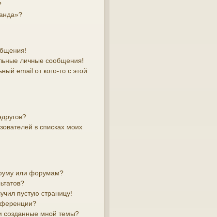
?
манда»?
общения!
льные личные сообщения!
ый email от кого-то с этой
едругов?
зователей в списках моих
оруму или форумам?
ьтатов?
лучил пустую страницу!
онференции?
и созданные мной темы?