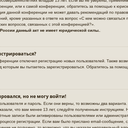
совершеннолетних младше 13 лет. Если вы не уверены, применимо 
енции, или к самой конференции, обратитесь за помощью к юриск
ация данной конференции не может давать рекомендаций по право
ий, кроме указанных в ответе на вопрос «С кем можно связаться 
ких вопросов, связанных с этой конференцией?».
 России данный акт не имеет юридической силы.
.
истрироваться?
ференции отключил регистрацию новых пользователей. Также возмо
од которым вы пытаетесь зарегистрироваться. Обратитесь за помо
ировался, но не могу войти!
ользователя и пароль. Если они верны, то возможны два варианта
казали, что вам менее 13 лет, следуйте полученным инструкциям.
чётные записи были активированы пользователями или администрат
роцессе регистрации. Если вам было прислано email-сообщение, 
щение не получено, то возможно, что вы указали неправильный адр