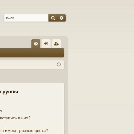
Поиск
Расширенный поиск
С
FA
хо
ег
Q
д
ис
тр
ац
ия
 группы
й?
вступить в них?
пп имеют разные цвета?