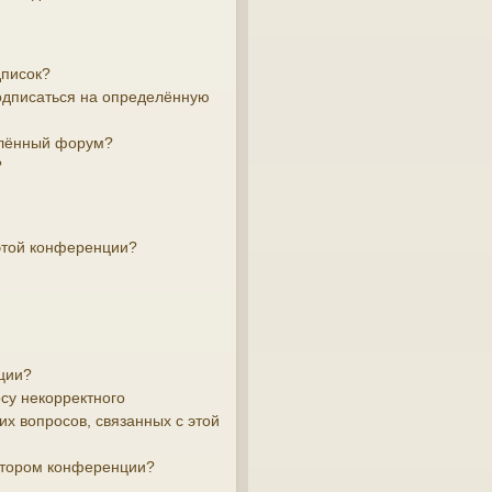
дписок?
подписаться на определённую
елённый форум?
?
этой конференции?
ции?
су некорректного
х вопросов, связанных с этой
атором конференции?