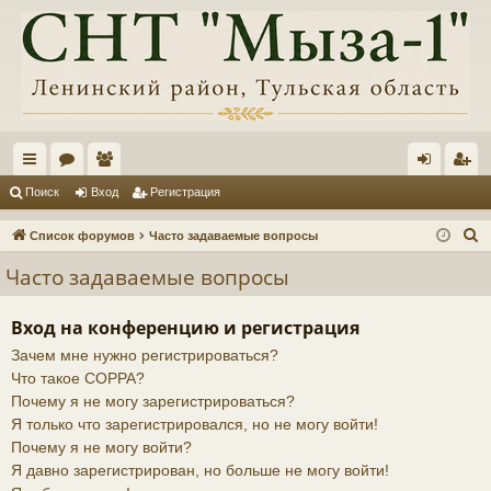
с
ор
ол
хо
ег
Поиск
Вход
Регистрация
ы
ум
ьз
д
ис
П
Список форумов
Часто задаваемые вопросы
лк
ы
ов
тр
о
Часто задаваемые вопросы
и
и
ат
ац
с
ел
ия
Вход на конференцию и регистрация
к
Зачем мне нужно регистрироваться?
и
Что такое COPPA?
Почему я не могу зарегистрироваться?
Я только что зарегистрировался, но не могу войти!
Почему я не могу войти?
Я давно зарегистрирован, но больше не могу войти!