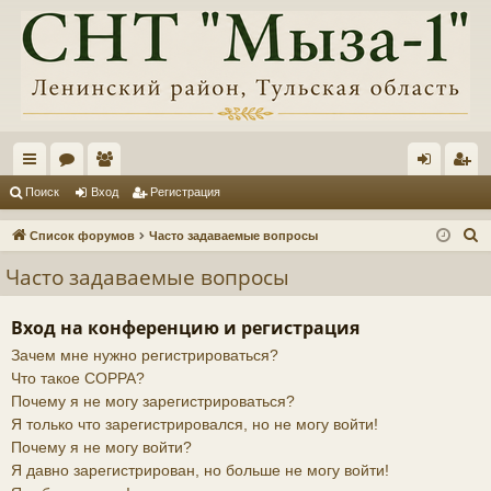
с
ор
ол
хо
ег
Поиск
Вход
Регистрация
ы
ум
ьз
д
ис
П
Список форумов
Часто задаваемые вопросы
лк
ы
ов
тр
о
Часто задаваемые вопросы
и
и
ат
ац
с
ел
ия
Вход на конференцию и регистрация
к
Зачем мне нужно регистрироваться?
и
Что такое COPPA?
Почему я не могу зарегистрироваться?
Я только что зарегистрировался, но не могу войти!
Почему я не могу войти?
Я давно зарегистрирован, но больше не могу войти!