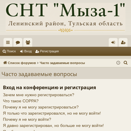
с
ор
ол
хо
ег
Поиск
Вход
Регистрация
ы
ум
ьз
д
ис
П
Список форумов
Часто задаваемые вопросы
лк
ы
ов
тр
о
Часто задаваемые вопросы
и
и
ат
ац
с
ел
ия
Вход на конференцию и регистрация
к
Зачем мне нужно регистрироваться?
и
Что такое COPPA?
Почему я не могу зарегистрироваться?
Я только что зарегистрировался, но не могу войти!
Почему я не могу войти?
Я давно зарегистрирован, но больше не могу войти!