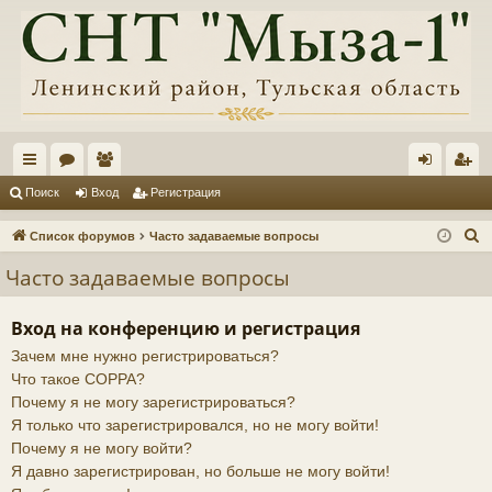
с
ор
ол
хо
ег
Поиск
Вход
Регистрация
ы
ум
ьз
д
ис
П
Список форумов
Часто задаваемые вопросы
лк
ы
ов
тр
о
Часто задаваемые вопросы
и
и
ат
ац
с
ел
ия
Вход на конференцию и регистрация
к
Зачем мне нужно регистрироваться?
и
Что такое COPPA?
Почему я не могу зарегистрироваться?
Я только что зарегистрировался, но не могу войти!
Почему я не могу войти?
Я давно зарегистрирован, но больше не могу войти!