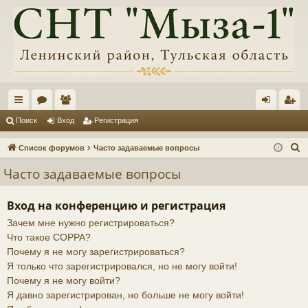
с
ор
ол
хо
ег
Поиск
Вход
Регистрация
ы
ум
ьз
д
ис
П
Список форумов
Часто задаваемые вопросы
лк
ы
ов
тр
о
Часто задаваемые вопросы
и
и
ат
ац
с
ел
ия
Вход на конференцию и регистрация
к
Зачем мне нужно регистрироваться?
и
Что такое COPPA?
Почему я не могу зарегистрироваться?
Я только что зарегистрировался, но не могу войти!
Почему я не могу войти?
Я давно зарегистрирован, но больше не могу войти!