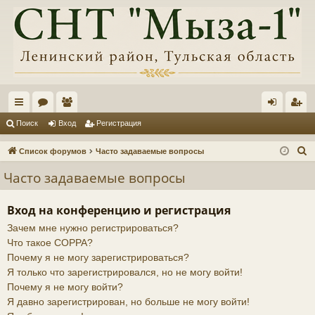
с
ор
ол
хо
ег
Поиск
Вход
Регистрация
ы
ум
ьз
д
ис
П
Список форумов
Часто задаваемые вопросы
лк
ы
ов
тр
о
Часто задаваемые вопросы
и
и
ат
ац
с
ел
ия
Вход на конференцию и регистрация
к
Зачем мне нужно регистрироваться?
и
Что такое COPPA?
Почему я не могу зарегистрироваться?
Я только что зарегистрировался, но не могу войти!
Почему я не могу войти?
Я давно зарегистрирован, но больше не могу войти!