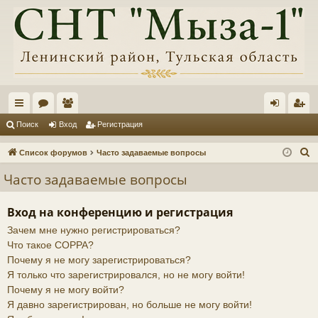
с
ор
ол
хо
ег
Поиск
Вход
Регистрация
ы
ум
ьз
д
ис
П
Список форумов
Часто задаваемые вопросы
лк
ы
ов
тр
о
Часто задаваемые вопросы
и
и
ат
ац
с
ел
ия
Вход на конференцию и регистрация
к
Зачем мне нужно регистрироваться?
и
Что такое COPPA?
Почему я не могу зарегистрироваться?
Я только что зарегистрировался, но не могу войти!
Почему я не могу войти?
Я давно зарегистрирован, но больше не могу войти!