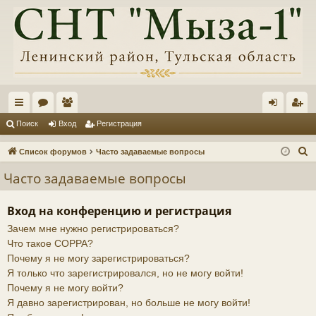
с
ор
ол
хо
ег
Поиск
Вход
Регистрация
ы
ум
ьз
д
ис
П
Список форумов
Часто задаваемые вопросы
лк
ы
ов
тр
о
Часто задаваемые вопросы
и
и
ат
ац
с
ел
ия
Вход на конференцию и регистрация
к
Зачем мне нужно регистрироваться?
и
Что такое COPPA?
Почему я не могу зарегистрироваться?
Я только что зарегистрировался, но не могу войти!
Почему я не могу войти?
Я давно зарегистрирован, но больше не могу войти!