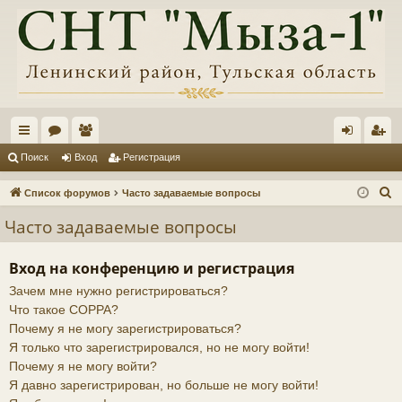
с
ор
ол
хо
ег
Поиск
Вход
Регистрация
ы
ум
ьз
д
ис
П
Список форумов
Часто задаваемые вопросы
лк
ы
ов
тр
о
Часто задаваемые вопросы
и
и
ат
ац
с
ел
ия
Вход на конференцию и регистрация
к
Зачем мне нужно регистрироваться?
и
Что такое COPPA?
Почему я не могу зарегистрироваться?
Я только что зарегистрировался, но не могу войти!
Почему я не могу войти?
Я давно зарегистрирован, но больше не могу войти!