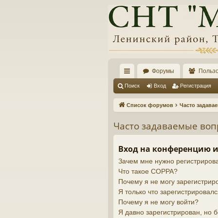
Форумы
Польз
с
Поиск
Вход
Регистрация
ы
Список форумов
Часто задава
лк
Часто задаваемые во
и
Вход на конференцию и
Зачем мне нужно регистриров
Что такое COPPA?
Почему я не могу зарегистрир
Я только что зарегистрировалс
Почему я не могу войти?
Я давно зарегистрирован, но б