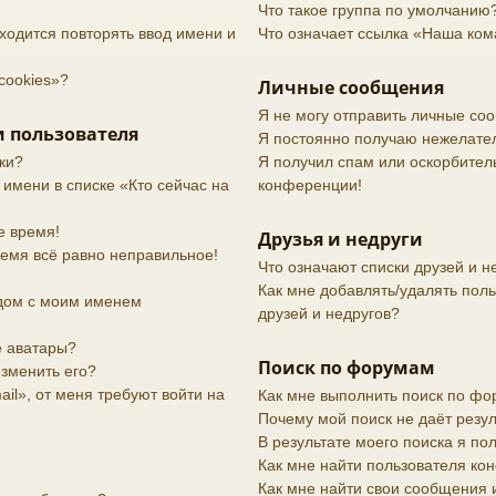
Что такое группа по умолчанию
ходится повторять ввод имени и
Что означает ссылка «Наша ко
cookies»?
Личные сообщения
Я не могу отправить личные со
 пользователя
Я постоянно получаю нежелате
ки?
Я получил спам или оскорбительн
 имени в списке «Кто сейчас на
конференции!
е время!
Друзья и недруги
ремя всё равно неправильное!
Что означают списки друзей и н
Как мне добавлять/удалять поль
дом с моим именем
друзей и недругов?
е аватары?
Поиск по форумам
изменить его?
il», от меня требуют войти на
Как мне выполнить поиск по ф
Почему мой поиск не даёт резул
В результате моего поиска я по
Как мне найти пользователя к
Как мне найти свои сообщения 