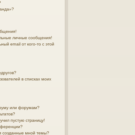
?
манда»?
общения!
льные личные сообщения!
ый email от кого-то с этой
едругов?
зователей в списках моих
оруму или форумам?
ьтатов?
лучил пустую страницу!
онференции?
и созданные мной темы?