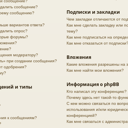
или сообщение?
 удалить сообщение?
Подписки и закладки
своему сообщению?
Чем закладки отличаются от по
льше вариантов ответа?
Как мне сделать закладку или 
удалить опрос?
тему?
торые форумы?
Как мне подписаться на опред
вложения?
Как мне отказаться от подписки
дение?
бщения модератору?
Вложения
ить» при создании сообщения?
Какие вложения разрешены на 
ет одобрения?
Как мне найти мои вложения?
му?
Информация о phpBB
щений и типы
Кто написал эту конференцию?
Почему здесь нет такой-то функ
С кем можно связаться по вопро
?
использования и/или юридически
конференцией?
ения к сообщениям?
Как мне связаться с администр
?