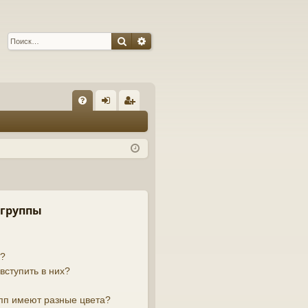
Поиск
Расширенный поиск
С
FA
хо
ег
Q
д
ис
тр
ац
ия
 группы
й?
вступить в них?
пп имеют разные цвета?