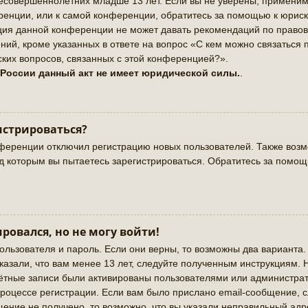
совершеннолетних младше 13 лет. Если вы не уверены, применимо 
енции, или к самой конференции, обратитесь за помощью к юриск
ация данной конференции не может давать рекомендаций по право
ий, кроме указанных в ответе на вопрос «С кем можно связаться 
ких вопросов, связанных с этой конференцией?».
 России данный акт не имеет юридической силы.
.
истрироваться?
ференции отключил регистрацию новых пользователей. Также возмо
од которым вы пытаетесь зарегистрироваться. Обратитесь за помо
ировался, но не могу войти!
ользователя и пароль. Если они верны, то возможны два варианта
казали, что вам менее 13 лет, следуйте полученным инструкциям.
чётные записи были активированы пользователями или администрат
роцессе регистрации. Если вам было прислано email-сообщение, 
щение не получено, то возможно, что вы указали неправильный адр