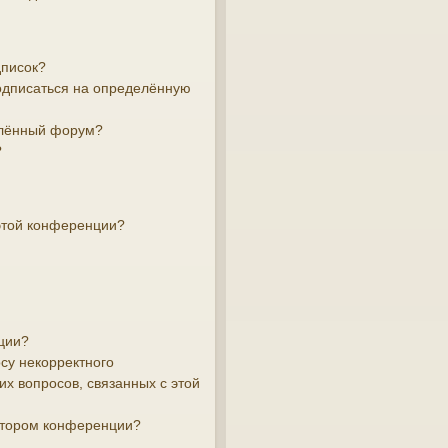
дписок?
подписаться на определённую
елённый форум?
?
этой конференции?
ции?
су некорректного
х вопросов, связанных с этой
атором конференции?