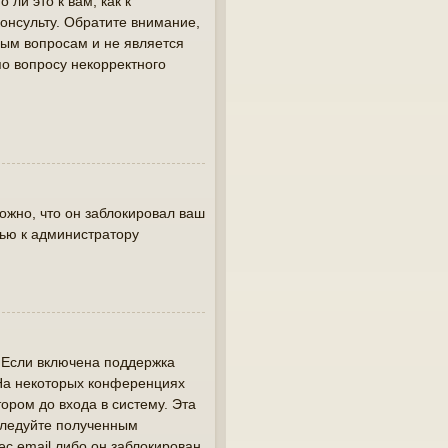
ли это к вам, как к
онсульту. Обратите внимание,
вым вопросам и не является
по вопросу некорректного
жно, что он заблокировал ваш
щью к администратору
. Если включена поддержка
 На некоторых конференциях
ором до входа в систему. Эта
следуйте полученным
ес email либо он заблокирован