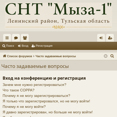
с
ор
ол
хо
ег
Поиск
Вход
Регистрация
ы
ум
ьз
д
ис
П
Список форумов
Часто задаваемые вопросы
лк
ы
ов
тр
о
Часто задаваемые вопросы
и
и
ат
ац
с
ел
ия
Вход на конференцию и регистрация
к
Зачем мне нужно регистрироваться?
и
Что такое COPPA?
Почему я не могу зарегистрироваться?
Я только что зарегистрировался, но не могу войти!
Почему я не могу войти?
Я давно зарегистрирован, но больше не могу войти!