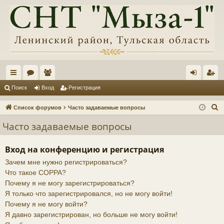
с
ор
ол
хо
ег
Поиск
Вход
Регистрация
ы
ум
ьз
д
ис
П
Список форумов
Часто задаваемые вопросы
лк
ы
ов
тр
о
Часто задаваемые вопросы
и
и
ат
ац
с
ел
ия
Вход на конференцию и регистрация
к
Зачем мне нужно регистрироваться?
и
Что такое COPPA?
Почему я не могу зарегистрироваться?
Я только что зарегистрировался, но не могу войти!
Почему я не могу войти?
Я давно зарегистрирован, но больше не могу войти!