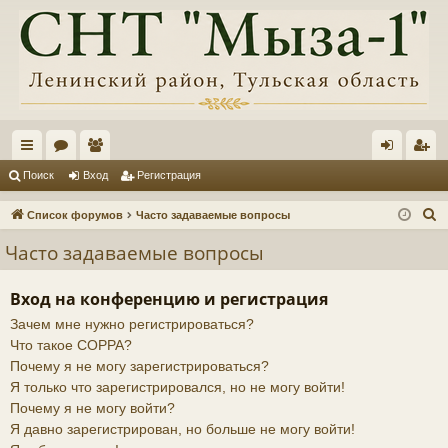
с
ор
ол
хо
ег
Поиск
Вход
Регистрация
ы
ум
ьз
д
ис
П
Список форумов
Часто задаваемые вопросы
лк
ы
ов
тр
о
Часто задаваемые вопросы
и
и
ат
ац
с
ел
ия
Вход на конференцию и регистрация
к
Зачем мне нужно регистрироваться?
и
Что такое COPPA?
Почему я не могу зарегистрироваться?
Я только что зарегистрировался, но не могу войти!
Почему я не могу войти?
Я давно зарегистрирован, но больше не могу войти!