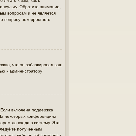
ли это к вам, как к
онсульту. Обратите внимание,
вым вопросам и не является
по вопросу некорректного
жно, что он заблокировал ваш
щью к администратору
. Если включена поддержка
 На некоторых конференциях
ором до входа в систему. Эта
следуйте полученным
ес email либо он заблокирован