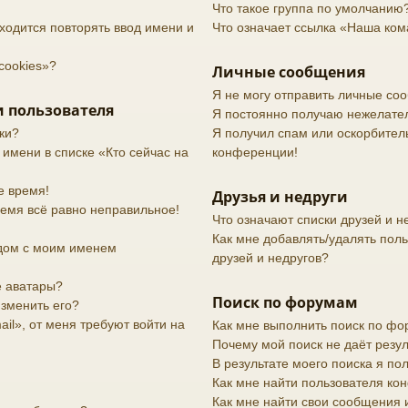
Что такое группа по умолчанию
ходится повторять ввод имени и
Что означает ссылка «Наша ко
cookies»?
Личные сообщения
Я не могу отправить личные со
 пользователя
Я постоянно получаю нежелате
ки?
Я получил спам или оскорбительн
 имени в списке «Кто сейчас на
конференции!
е время!
Друзья и недруги
ремя всё равно неправильное!
Что означают списки друзей и н
Как мне добавлять/удалять поль
дом с моим именем
друзей и недругов?
е аватары?
Поиск по форумам
изменить его?
il», от меня требуют войти на
Как мне выполнить поиск по ф
Почему мой поиск не даёт резул
В результате моего поиска я по
Как мне найти пользователя к
Как мне найти свои сообщения 