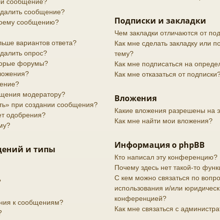
или сообщение?
 удалить сообщение?
Подписки и закладки
своему сообщению?
Чем закладки отличаются от по
льше вариантов ответа?
Как мне сделать закладку или 
удалить опрос?
тему?
торые форумы?
Как мне подписаться на опред
вложения?
Как мне отказаться от подписки
дение?
бщения модератору?
Вложения
ить» при создании сообщения?
Какие вложения разрешены на 
ет одобрения?
Как мне найти мои вложения?
му?
Информация о phpBB
щений и типы
Кто написал эту конференцию?
Почему здесь нет такой-то функ
С кем можно связаться по вопро
?
использования и/или юридически
конференцией?
ения к сообщениям?
Как мне связаться с администр
?