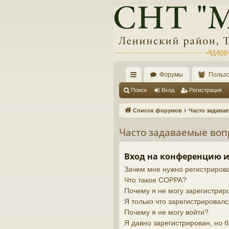
Форумы
Польз
с
Поиск
Вход
Регистрация
ы
Список форумов
Часто задава
лк
Часто задаваемые во
и
Вход на конференцию и
Зачем мне нужно регистриров
Что такое COPPA?
Почему я не могу зарегистрир
Я только что зарегистрировалс
Почему я не могу войти?
Я давно зарегистрирован, но б