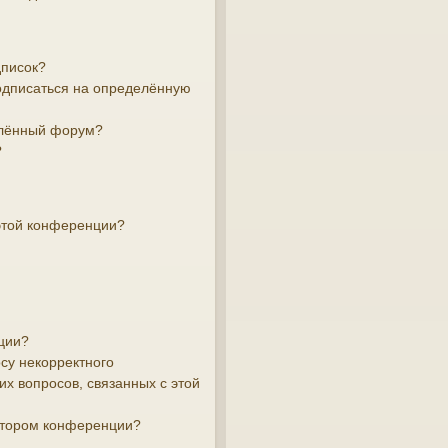
дписок?
подписаться на определённую
елённый форум?
?
этой конференции?
ции?
су некорректного
х вопросов, связанных с этой
атором конференции?