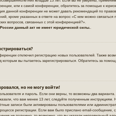
совершеннолетних младше 13 лет. Если вы не уверены, применимо 
енции, или к самой конференции, обратитесь за помощью к юриск
ация данной конференции не может давать рекомендаций по право
ий, кроме указанных в ответе на вопрос «С кем можно связаться 
ких вопросов, связанных с этой конференцией?».
 России данный акт не имеет юридической силы.
.
истрироваться?
ференции отключил регистрацию новых пользователей. Также возмо
од которым вы пытаетесь зарегистрироваться. Обратитесь за помо
ировался, но не могу войти!
ользователя и пароль. Если они верны, то возможны два варианта
казали, что вам менее 13 лет, следуйте полученным инструкциям.
чётные записи были активированы пользователями или администрат
роцессе регистрации. Если вам было прислано email-сообщение, 
щение не получено, то возможно, что вы указали неправильный адр