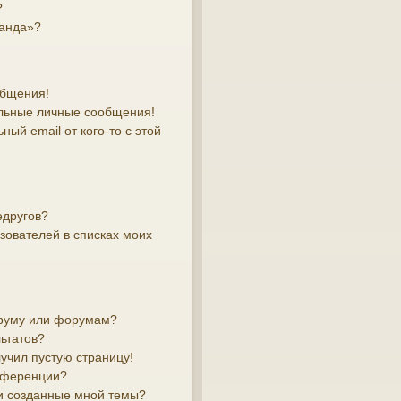
?
манда»?
общения!
льные личные сообщения!
ый email от кого-то с этой
едругов?
зователей в списках моих
оруму или форумам?
ьтатов?
лучил пустую страницу!
онференции?
и созданные мной темы?