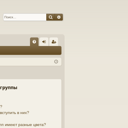
Поиск
Расширенный поиск
С
FA
хо
ег
Q
д
ис
тр
ац
ия
 группы
й?
вступить в них?
пп имеют разные цвета?