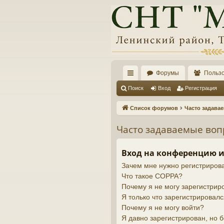
Форумы
Польз
с
Поиск
Вход
Регистрация
ы
Список форумов
Часто задава
лк
Часто задаваемые во
и
Вход на конференцию и
Зачем мне нужно регистриров
Что такое COPPA?
Почему я не могу зарегистрир
Я только что зарегистрировалс
Почему я не могу войти?
Я давно зарегистрирован, но б