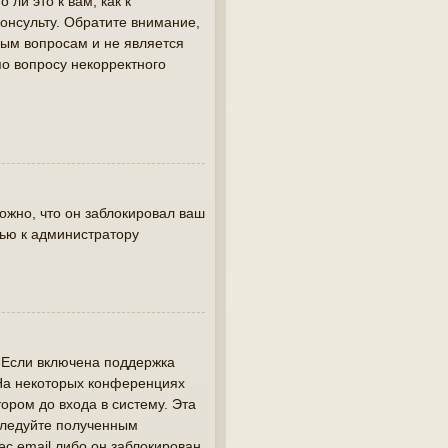
ли это к вам, как к
онсульту. Обратите внимание,
вым вопросам и не является
по вопросу некорректного
жно, что он заблокировал ваш
щью к администратору
. Если включена поддержка
 На некоторых конференциях
ором до входа в систему. Эта
следуйте полученным
ес email либо он заблокирован