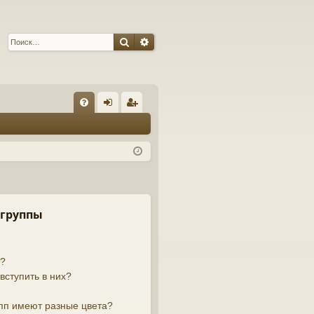
Поиск
Расширенный поиск
С
FA
хо
ег
Q
д
ис
тр
ац
ия
 группы
й?
вступить в них?
пп имеют разные цвета?