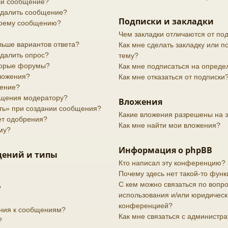
или сообщение?
 удалить сообщение?
Подписки и закладки
своему сообщению?
Чем закладки отличаются от по
льше вариантов ответа?
Как мне сделать закладку или 
удалить опрос?
тему?
торые форумы?
Как мне подписаться на опред
вложения?
Как мне отказаться от подписки
дение?
бщения модератору?
Вложения
ить» при создании сообщения?
Какие вложения разрешены на 
ет одобрения?
Как мне найти мои вложения?
му?
Информация о phpBB
щений и типы
Кто написал эту конференцию?
Почему здесь нет такой-то функ
С кем можно связаться по вопро
?
использования и/или юридически
конференцией?
ения к сообщениям?
Как мне связаться с администр
?