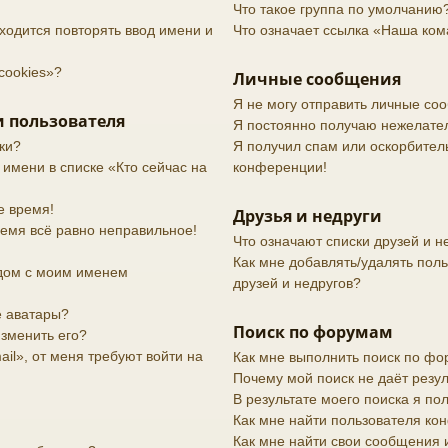
Что такое группа по умолчанию
ходится повторять ввод имени и
Что означает ссылка «Наша ко
cookies»?
Личные сообщения
Я не могу отправить личные со
 пользователя
Я постоянно получаю нежелате
ки?
Я получил спам или оскорбительн
 имени в списке «Кто сейчас на
конференции!
е время!
Друзья и недруги
ремя всё равно неправильное!
Что означают списки друзей и н
Как мне добавлять/удалять поль
дом с моим именем
друзей и недругов?
е аватары?
Поиск по форумам
изменить его?
il», от меня требуют войти на
Как мне выполнить поиск по ф
Почему мой поиск не даёт резул
В результате моего поиска я по
Как мне найти пользователя к
Как мне найти свои сообщения 