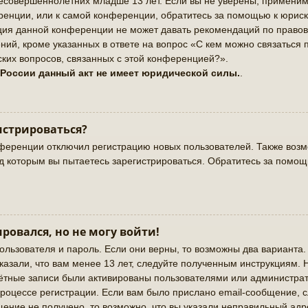
совершеннолетних младше 13 лет. Если вы не уверены, применимо 
енции, или к самой конференции, обратитесь за помощью к юриск
ация данной конференции не может давать рекомендаций по право
ий, кроме указанных в ответе на вопрос «С кем можно связаться 
ких вопросов, связанных с этой конференцией?».
 России данный акт не имеет юридической силы.
.
истрироваться?
ференции отключил регистрацию новых пользователей. Также возмо
од которым вы пытаетесь зарегистрироваться. Обратитесь за помо
ировался, но не могу войти!
ользователя и пароль. Если они верны, то возможны два варианта
казали, что вам менее 13 лет, следуйте полученным инструкциям.
чётные записи были активированы пользователями или администрат
роцессе регистрации. Если вам было прислано email-сообщение, 
щение не получено, то возможно, что вы указали неправильный адр