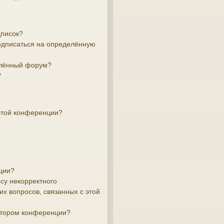
дписок?
подписаться на определённую
елённый форум?
?
этой конференции?
ции?
су некорректного
х вопросов, связанных с этой
атором конференции?