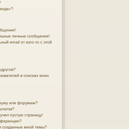
?
манда»?
общения!
льные личные сообщения!
ый email от кого-то с этой
едругов?
зователей в списках моих
оруму или форумам?
ьтатов?
лучил пустую страницу!
онференции?
и созданные мной темы?