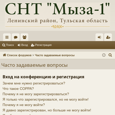
с
ор
ол
хо
ег
Поиск
Вход
Регистрация
ы
ум
ьз
д
ис
П
Список форумов
Часто задаваемые вопросы
лк
ы
ов
тр
о
Часто задаваемые вопросы
и
и
ат
ац
с
ел
ия
Вход на конференцию и регистрация
к
Зачем мне нужно регистрироваться?
и
Что такое COPPA?
Почему я не могу зарегистрироваться?
Я только что зарегистрировался, но не могу войти!
Почему я не могу войти?
Я давно зарегистрирован, но больше не могу войти!