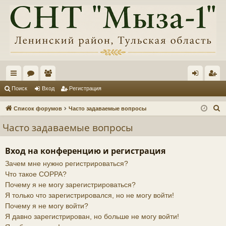
с
ор
ол
хо
ег
Поиск
Вход
Регистрация
ы
ум
ьз
д
ис
П
Список форумов
Часто задаваемые вопросы
лк
ы
ов
тр
о
Часто задаваемые вопросы
и
и
ат
ац
с
ел
ия
Вход на конференцию и регистрация
к
Зачем мне нужно регистрироваться?
и
Что такое COPPA?
Почему я не могу зарегистрироваться?
Я только что зарегистрировался, но не могу войти!
Почему я не могу войти?
Я давно зарегистрирован, но больше не могу войти!