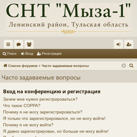
с
ор
ол
хо
ег
Поиск
Вход
Регистрация
ы
ум
ьз
д
ис
П
Список форумов
Часто задаваемые вопросы
лк
ы
ов
тр
о
Часто задаваемые вопросы
и
и
ат
ац
с
ел
ия
Вход на конференцию и регистрация
к
Зачем мне нужно регистрироваться?
и
Что такое COPPA?
Почему я не могу зарегистрироваться?
Я только что зарегистрировался, но не могу войти!
Почему я не могу войти?
Я давно зарегистрирован, но больше не могу войти!