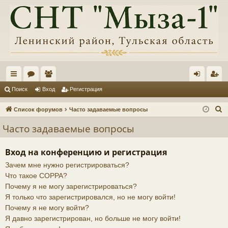
с
ор
ол
хо
ег
Поиск
Вход
Регистрация
ы
ум
ьз
д
ис
П
Список форумов
Часто задаваемые вопросы
лк
ы
ов
тр
о
Часто задаваемые вопросы
и
и
ат
ац
с
ел
ия
Вход на конференцию и регистрация
к
Зачем мне нужно регистрироваться?
и
Что такое COPPA?
Почему я не могу зарегистрироваться?
Я только что зарегистрировался, но не могу войти!
Почему я не могу войти?
Я давно зарегистрирован, но больше не могу войти!