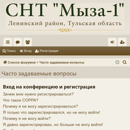
с
ор
ол
хо
ег
Поиск
Вход
Регистрация
ы
ум
ьз
д
ис
П
Список форумов
Часто задаваемые вопросы
лк
ы
ов
тр
о
Часто задаваемые вопросы
и
и
ат
ац
с
ел
ия
Вход на конференцию и регистрация
к
Зачем мне нужно регистрироваться?
и
Что такое COPPA?
Почему я не могу зарегистрироваться?
Я только что зарегистрировался, но не могу войти!
Почему я не могу войти?
Я давно зарегистрирован, но больше не могу войти!