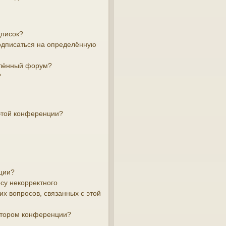
дписок?
подписаться на определённую
елённый форум?
?
этой конференции?
ции?
су некорректного
х вопросов, связанных с этой
атором конференции?