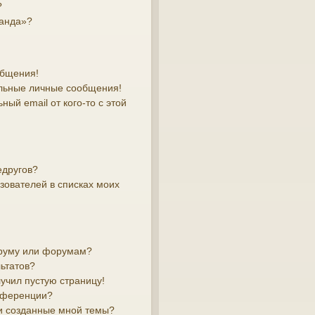
?
манда»?
общения!
льные личные сообщения!
ый email от кого-то с этой
едругов?
зователей в списках моих
оруму или форумам?
ьтатов?
лучил пустую страницу!
онференции?
и созданные мной темы?