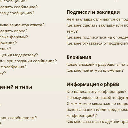
или сообщение?
 удалить сообщение?
Подписки и закладки
своему сообщению?
Чем закладки отличаются от по
льше вариантов ответа?
Как мне сделать закладку или 
удалить опрос?
тему?
торые форумы?
Как мне подписаться на опред
вложения?
Как мне отказаться от подписки
дение?
бщения модератору?
Вложения
ить» при создании сообщения?
Какие вложения разрешены на 
ет одобрения?
Как мне найти мои вложения?
му?
Информация о phpBB
щений и типы
Кто написал эту конференцию?
Почему здесь нет такой-то функ
С кем можно связаться по вопро
?
использования и/или юридически
конференцией?
ения к сообщениям?
Как мне связаться с администр
?