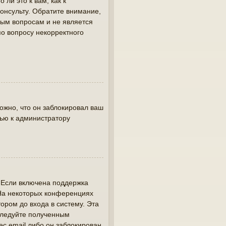
ли это к вам, как к
онсульту. Обратите внимание,
вым вопросам и не является
по вопросу некорректного
жно, что он заблокировал ваш
щью к администратору
. Если включена поддержка
 На некоторых конференциях
ором до входа в систему. Эта
следуйте полученным
ес email либо он заблокирован