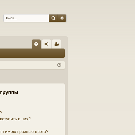
Поиск
Расширенный поиск
С
FA
хо
ег
Q
д
ис
тр
ац
ия
 группы
й?
вступить в них?
пп имеют разные цвета?