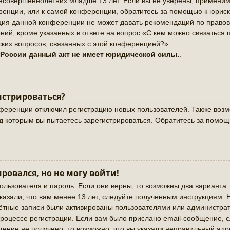
совершеннолетних младше 13 лет. Если вы не уверены, применимо 
енции, или к самой конференции, обратитесь за помощью к юриск
ация данной конференции не может давать рекомендаций по право
ий, кроме указанных в ответе на вопрос «С кем можно связаться 
ких вопросов, связанных с этой конференцией?».
 России данный акт не имеет юридической силы.
.
истрироваться?
ференции отключил регистрацию новых пользователей. Также возмо
од которым вы пытаетесь зарегистрироваться. Обратитесь за помо
ировался, но не могу войти!
ользователя и пароль. Если они верны, то возможны два варианта
казали, что вам менее 13 лет, следуйте полученным инструкциям.
чётные записи были активированы пользователями или администрат
роцессе регистрации. Если вам было прислано email-сообщение, 
щение не получено, то возможно, что вы указали неправильный адр