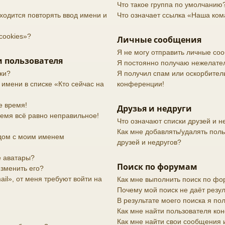
Что такое группа по умолчанию
ходится повторять ввод имени и
Что означает ссылка «Наша ко
cookies»?
Личные сообщения
Я не могу отправить личные со
 пользователя
Я постоянно получаю нежелате
ки?
Я получил спам или оскорбительн
 имени в списке «Кто сейчас на
конференции!
е время!
Друзья и недруги
ремя всё равно неправильное!
Что означают списки друзей и н
Как мне добавлять/удалять поль
дом с моим именем
друзей и недругов?
е аватары?
Поиск по форумам
изменить его?
il», от меня требуют войти на
Как мне выполнить поиск по ф
Почему мой поиск не даёт резул
В результате моего поиска я по
Как мне найти пользователя к
Как мне найти свои сообщения 