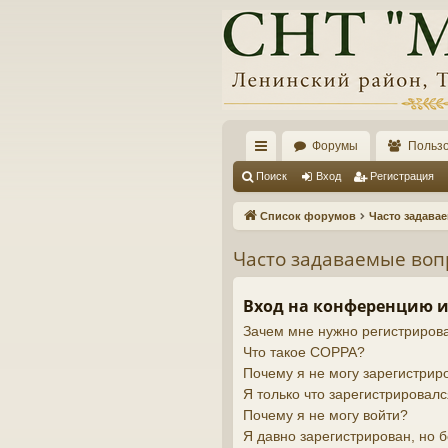
Форумы
Польз
с
Поиск
Вход
Регистрация
ы
Список форумов
Часто задава
лк
Часто задаваемые во
и
Вход на конференцию и
Зачем мне нужно регистриров
Что такое COPPA?
Почему я не могу зарегистрир
Я только что зарегистрировалс
Почему я не могу войти?
Я давно зарегистрирован, но б