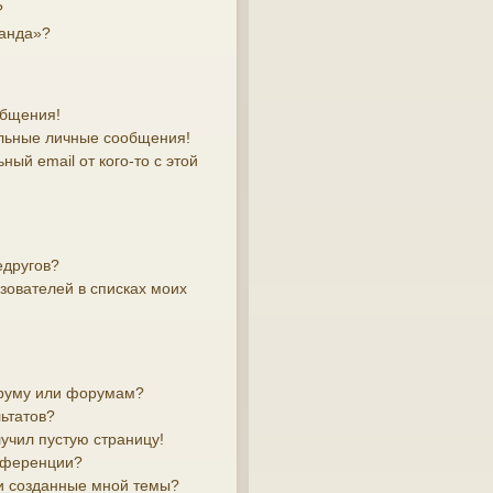
?
манда»?
общения!
льные личные сообщения!
ый email от кого-то с этой
едругов?
зователей в списках моих
оруму или форумам?
ьтатов?
лучил пустую страницу!
онференции?
и созданные мной темы?