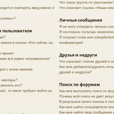
Что такое группа по умолчанию
ходится повторять ввод имени и
Что означает ссылка «Наша ко
cookies»?
Личные сообщения
Я не могу отправить личные со
 пользователя
Я постоянно получаю нежелате
ки?
Я получил спам или оскорбительн
 имени в списке «Кто сейчас на
конференции!
е время!
Друзья и недруги
ремя всё равно неправильное!
Что означают списки друзей и н
Как мне добавлять/удалять поль
дом с моим именем
друзей и недругов?
е аватары?
Поиск по форумам
изменить его?
il», от меня требуют войти на
Как мне выполнить поиск по ф
Почему мой поиск не даёт резул
В результате моего поиска я по
Как мне найти пользователя к
Как мне найти свои сообщения 