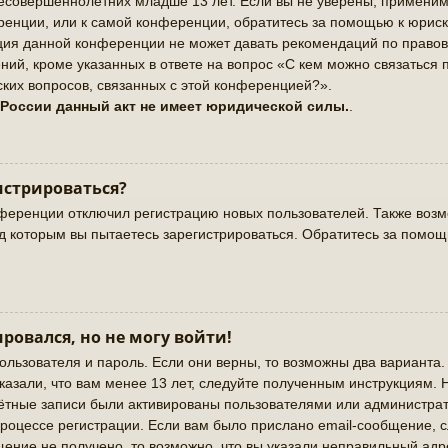
совершеннолетних младше 13 лет. Если вы не уверены, применимо 
енции, или к самой конференции, обратитесь за помощью к юриск
ация данной конференции не может давать рекомендаций по право
ий, кроме указанных в ответе на вопрос «С кем можно связаться 
ких вопросов, связанных с этой конференцией?».
 России данный акт не имеет юридической силы.
.
истрироваться?
ференции отключил регистрацию новых пользователей. Также возмо
од которым вы пытаетесь зарегистрироваться. Обратитесь за помо
ировался, но не могу войти!
ользователя и пароль. Если они верны, то возможны два варианта
казали, что вам менее 13 лет, следуйте полученным инструкциям.
чётные записи были активированы пользователями или администрат
роцессе регистрации. Если вам было прислано email-сообщение, 
щение не получено, то возможно, что вы указали неправильный адр