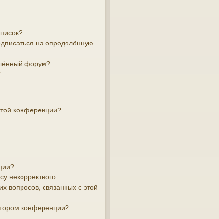
дписок?
подписаться на определённую
елённый форум?
?
этой конференции?
ции?
су некорректного
х вопросов, связанных с этой
атором конференции?