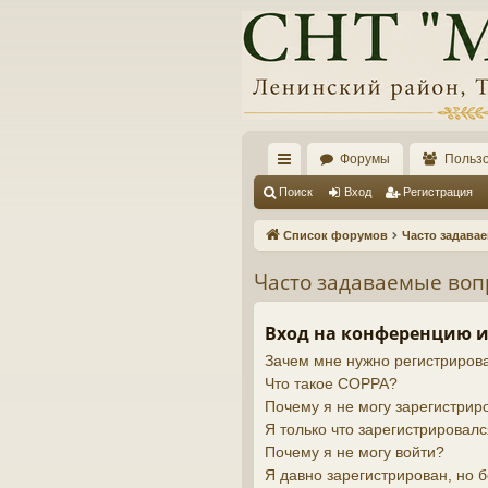
Форумы
Польз
с
Поиск
Вход
Регистрация
ы
Список форумов
Часто задава
лк
Часто задаваемые во
и
Вход на конференцию и
Зачем мне нужно регистриров
Что такое COPPA?
Почему я не могу зарегистрир
Я только что зарегистрировалс
Почему я не могу войти?
Я давно зарегистрирован, но б