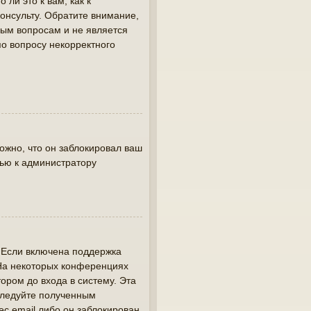
ли это к вам, как к
онсульту. Обратите внимание,
вым вопросам и не является
по вопросу некорректного
жно, что он заблокировал ваш
щью к администратору
. Если включена поддержка
 На некоторых конференциях
ором до входа в систему. Эта
следуйте полученным
ес email либо он заблокирован