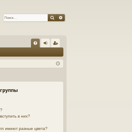
Поиск
Расширенный поиск
С
FA
хо
ег
Q
д
ис
тр
ац
ия
 группы
й?
вступить в них?
пп имеют разные цвета?