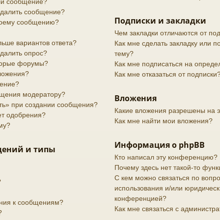
или сообщение?
 удалить сообщение?
Подписки и закладки
своему сообщению?
Чем закладки отличаются от по
льше вариантов ответа?
Как мне сделать закладку или 
удалить опрос?
тему?
торые форумы?
Как мне подписаться на опред
вложения?
Как мне отказаться от подписки
дение?
бщения модератору?
Вложения
ить» при создании сообщения?
Какие вложения разрешены на 
ет одобрения?
Как мне найти мои вложения?
му?
Информация о phpBB
щений и типы
Кто написал эту конференцию?
Почему здесь нет такой-то функ
С кем можно связаться по вопро
?
использования и/или юридически
конференцией?
ения к сообщениям?
Как мне связаться с администр
?