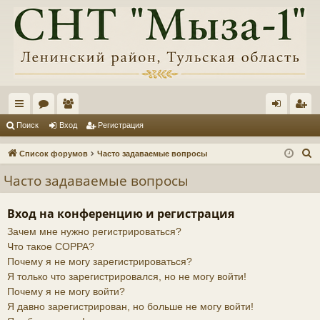
с
ор
ол
хо
ег
Поиск
Вход
Регистрация
ы
ум
ьз
д
ис
П
Список форумов
Часто задаваемые вопросы
лк
ы
ов
тр
о
Часто задаваемые вопросы
и
и
ат
ац
с
ел
ия
Вход на конференцию и регистрация
к
Зачем мне нужно регистрироваться?
и
Что такое COPPA?
Почему я не могу зарегистрироваться?
Я только что зарегистрировался, но не могу войти!
Почему я не могу войти?
Я давно зарегистрирован, но больше не могу войти!