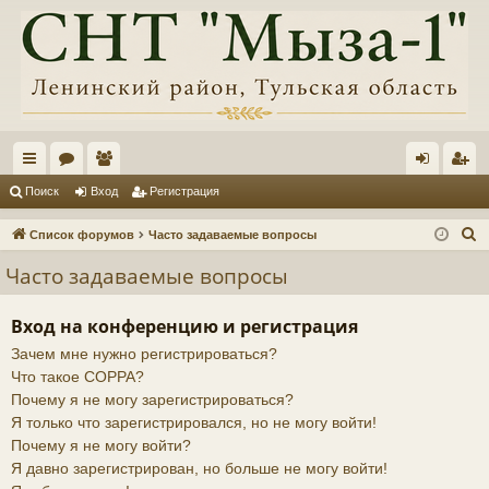
с
ор
ол
хо
ег
Поиск
Вход
Регистрация
ы
ум
ьз
д
ис
П
Список форумов
Часто задаваемые вопросы
лк
ы
ов
тр
о
Часто задаваемые вопросы
и
и
ат
ац
с
ел
ия
Вход на конференцию и регистрация
к
Зачем мне нужно регистрироваться?
и
Что такое COPPA?
Почему я не могу зарегистрироваться?
Я только что зарегистрировался, но не могу войти!
Почему я не могу войти?
Я давно зарегистрирован, но больше не могу войти!