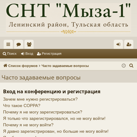
с
ор
ол
хо
ег
Поиск
Вход
Регистрация
ы
ум
ьз
д
ис
П
Список форумов
Часто задаваемые вопросы
лк
ы
ов
тр
о
Часто задаваемые вопросы
и
и
ат
ац
с
ел
ия
Вход на конференцию и регистрация
к
Зачем мне нужно регистрироваться?
и
Что такое COPPA?
Почему я не могу зарегистрироваться?
Я только что зарегистрировался, но не могу войти!
Почему я не могу войти?
Я давно зарегистрирован, но больше не могу войти!