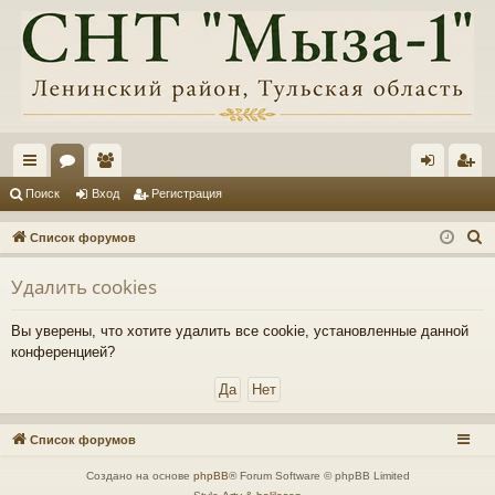
с
ор
ол
хо
ег
Поиск
Вход
Регистрация
ы
ум
ьз
д
ис
П
Список форумов
лк
ы
ов
тр
о
Удалить cookies
и
и
ат
ац
с
ел
ия
Вы уверены, что хотите удалить все cookie, установленные данной
к
конференцией?
и
Список форумов
Создано на основе
phpBB
® Forum Software © phpBB Limited