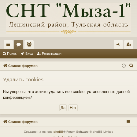
с
ор
ол
хо
ег
Поиск
Вход
Регистрация
ы
ум
ьз
д
ис
П
Список форумов
лк
ы
ов
тр
о
Удалить cookies
и
и
ат
ац
с
ел
ия
Вы уверены, что хотите удалить все cookie, установленные данной
к
конференцией?
и
Список форумов
Создано на основе
phpBB
® Forum Software © phpBB Limited