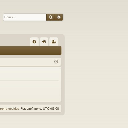
Поиск
Расширенный поиск
С
FA
хо
ег
Q
д
ис
тр
ац
ия
алить cookies
Часовой пояс:
UTC+03:00