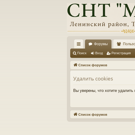
Форумы
Польз
с
Поиск
Вход
Регистрация
ы
Список форумов
лк
Удалить cookies
и
Вы уверены, что хотите удалить
Список форумов