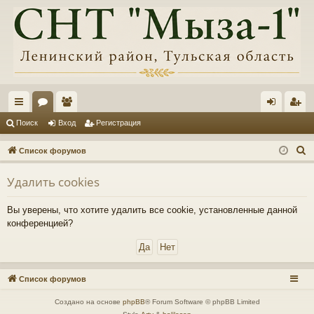
с
ор
ол
хо
ег
Поиск
Вход
Регистрация
ы
ум
ьз
д
ис
П
Список форумов
лк
ы
ов
тр
о
Удалить cookies
и
и
ат
ац
с
ел
ия
Вы уверены, что хотите удалить все cookie, установленные данной
к
конференцией?
и
Список форумов
Создано на основе
phpBB
® Forum Software © phpBB Limited