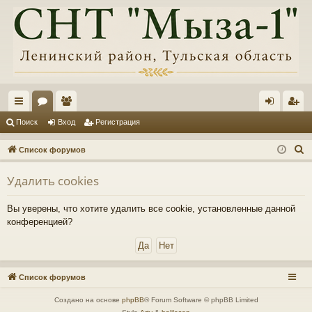
с
ор
ол
хо
ег
Поиск
Вход
Регистрация
ы
ум
ьз
д
ис
П
Список форумов
лк
ы
ов
тр
о
Удалить cookies
и
и
ат
ац
с
ел
ия
Вы уверены, что хотите удалить все cookie, установленные данной
к
конференцией?
и
Список форумов
Создано на основе
phpBB
® Forum Software © phpBB Limited