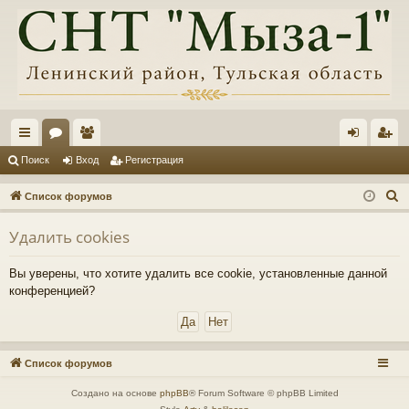
с
ор
ол
хо
ег
Поиск
Вход
Регистрация
ы
ум
ьз
д
ис
П
Список форумов
лк
ы
ов
тр
о
Удалить cookies
и
и
ат
ац
с
ел
ия
Вы уверены, что хотите удалить все cookie, установленные данной
к
конференцией?
и
Список форумов
Создано на основе
phpBB
® Forum Software © phpBB Limited