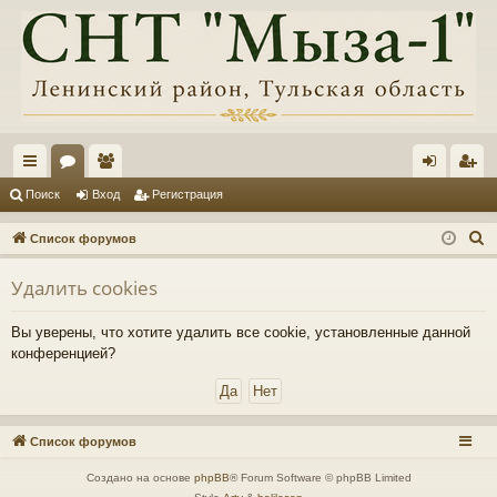
с
ор
ол
хо
ег
Поиск
Вход
Регистрация
ы
ум
ьз
д
ис
П
Список форумов
лк
ы
ов
тр
о
Удалить cookies
и
и
ат
ац
с
ел
ия
Вы уверены, что хотите удалить все cookie, установленные данной
к
конференцией?
и
Список форумов
Создано на основе
phpBB
® Forum Software © phpBB Limited