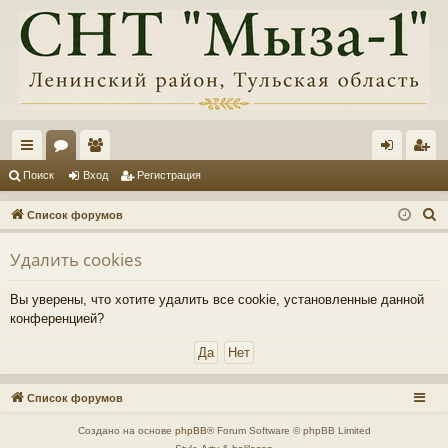
с
ор
ол
хо
ег
Поиск
Вход
Регистрация
ы
ум
ьз
д
ис
П
Список форумов
лк
ы
ов
тр
о
Удалить cookies
и
и
ат
ац
с
ел
ия
Вы уверены, что хотите удалить все cookie, установленные данной
к
конференцией?
и
Список форумов
Создано на основе
phpBB
® Forum Software © phpBB Limited