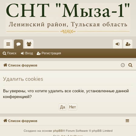
с
ор
ол
хо
ег
Поиск
Вход
Регистрация
ы
ум
ьз
д
ис
П
Список форумов
лк
ы
ов
тр
о
Удалить cookies
и
и
ат
ац
с
ел
ия
Вы уверены, что хотите удалить все cookie, установленные данной
к
конференцией?
и
Список форумов
Создано на основе
phpBB
® Forum Software © phpBB Limited