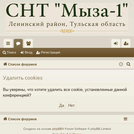
с
ор
ол
хо
ег
Поиск
Вход
Регистрация
ы
ум
ьз
д
ис
П
Список форумов
лк
ы
ов
тр
о
Удалить cookies
и
и
ат
ац
с
ел
ия
Вы уверены, что хотите удалить все cookie, установленные данной
к
конференцией?
и
Список форумов
Создано на основе
phpBB
® Forum Software © phpBB Limited