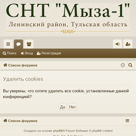
с
ор
ол
хо
ег
Поиск
Вход
Регистрация
ы
ум
ьз
д
ис
П
Список форумов
лк
ы
ов
тр
о
Удалить cookies
и
и
ат
ац
с
ел
ия
Вы уверены, что хотите удалить все cookie, установленные данной
к
конференцией?
и
Список форумов
Создано на основе
phpBB
® Forum Software © phpBB Limited