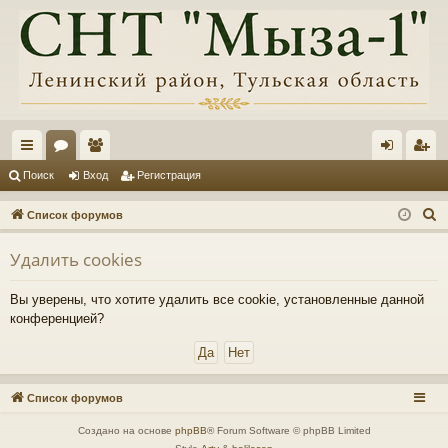
с
ор
ол
хо
ег
Поиск
Вход
Регистрация
ы
ум
ьз
д
ис
П
Список форумов
лк
ы
ов
тр
о
Удалить cookies
и
и
ат
ац
с
ел
ия
Вы уверены, что хотите удалить все cookie, установленные данной
к
конференцией?
и
Список форумов
Создано на основе
phpBB
® Forum Software © phpBB Limited