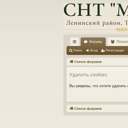
Форумы
Польз
с
Поиск
Вход
Регистрация
ы
Список форумов
лк
Удалить cookies
и
Вы уверены, что хотите удалить
Список форумов