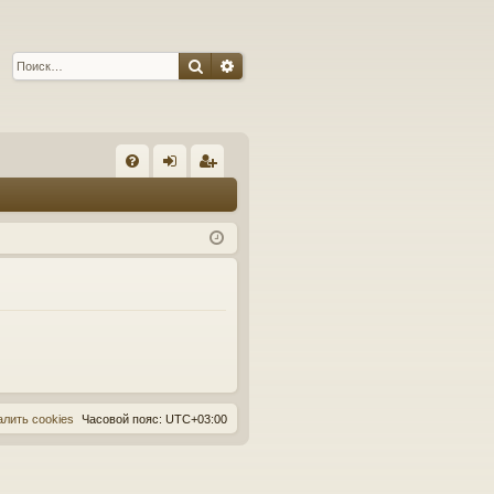
Поиск
Расширенный поиск
С
FA
хо
ег
Q
д
ис
тр
ац
ия
алить cookies
Часовой пояс:
UTC+03:00