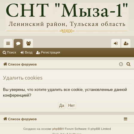
с
ор
ол
хо
ег
Поиск
Вход
Регистрация
ы
ум
ьз
д
ис
П
Список форумов
лк
ы
ов
тр
о
Удалить cookies
и
и
ат
ац
с
ел
ия
Вы уверены, что хотите удалить все cookie, установленные данной
к
конференцией?
и
Список форумов
Создано на основе
phpBB
® Forum Software © phpBB Limited