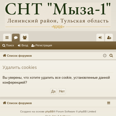
с
ор
ол
хо
ег
Поиск
Вход
Регистрация
ы
ум
ьз
д
ис
П
Список форумов
лк
ы
ов
тр
о
Удалить cookies
и
и
ат
ац
с
ел
ия
Вы уверены, что хотите удалить все cookie, установленные данной
к
конференцией?
и
Список форумов
Создано на основе
phpBB
® Forum Software © phpBB Limited