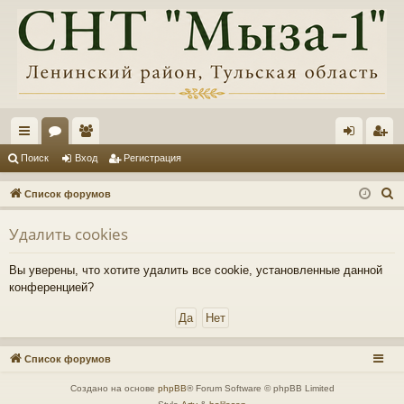
с
ор
ол
хо
ег
Поиск
Вход
Регистрация
ы
ум
ьз
д
ис
П
Список форумов
лк
ы
ов
тр
о
Удалить cookies
и
и
ат
ац
с
ел
ия
Вы уверены, что хотите удалить все cookie, установленные данной
к
конференцией?
и
Список форумов
Создано на основе
phpBB
® Forum Software © phpBB Limited