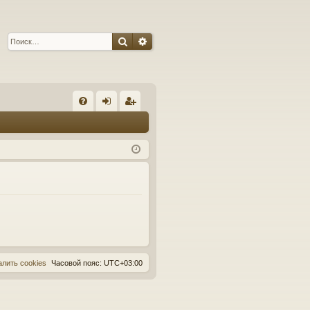
Поиск
Расширенный поиск
С
FA
хо
ег
Q
д
ис
тр
ац
ия
алить cookies
Часовой пояс:
UTC+03:00