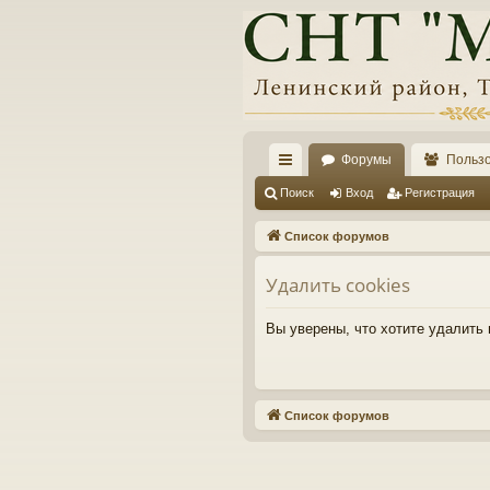
Форумы
Польз
с
Поиск
Вход
Регистрация
ы
Список форумов
лк
Удалить cookies
и
Вы уверены, что хотите удалить
Список форумов