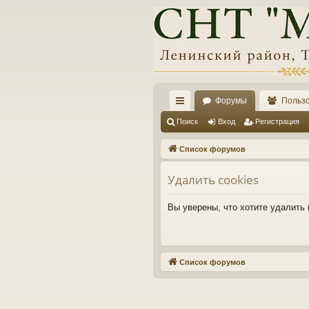
Форумы
Польз
с
Поиск
Вход
Регистрация
ы
Список форумов
лк
Удалить cookies
и
Вы уверены, что хотите удалить
Список форумов