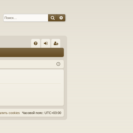
Поиск
Расширенный поиск
С
FA
хо
ег
Q
д
ис
тр
ац
ия
алить cookies
Часовой пояс:
UTC+03:00